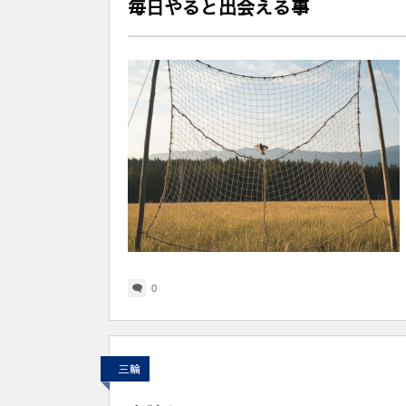
毎日やると出会える事
0
三輪