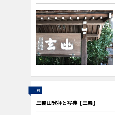
三輪
三輪山登拝と写典【三輪】