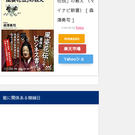
花伝」の教え （マ
イナビ新書） [ 森
澤勇司 ]
created by
Rinker
Amazon
楽天市場
Yahooショ
ッピング
能に関係ある御縁日