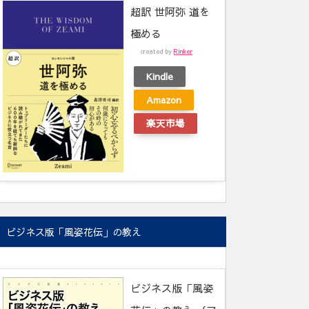
超訳 世阿弥 道を
極める
created by
Rinker
Kindle
Amazon
楽天市場
ビジネス版「風姿花伝」の教え
ビジネス版「風姿