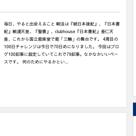
毎日、やると出会えること 朝活は『続日本後紀』、『日本書
紀』敏達天皇、『聖書』、clubhouse『日本書紀』垂仁天
皇、これから国立能楽堂で能「三輪」の舞台です。 4周目の
100日チャレンジは今日で70日めになりました。 今回はブロ
グ100記事に設定していてこれで79記事。なかなかいいペー
スです。 何のためにやるかとい...