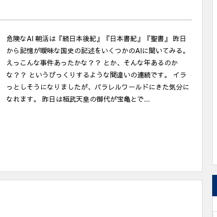
危険なAI 朝活は『続日本後紀』『日本書紀』『聖書』 昨日
から記憶が曖昧な国史の記述をいくつかのAIに聞いてみる。
えっこんな事件あったかな？？ とか、そんな年あるのか
な？？ というびっくりするような間違いの連続です。 イラ
っとしそうになりましたが、パラレルワールドにきた気分に
なれます。 昨日は桓武天皇の御代が宝亀とで...