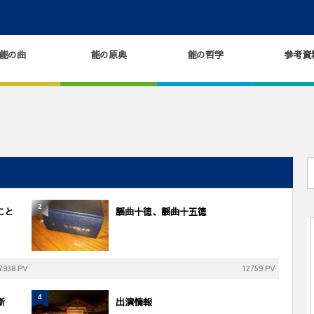
能の曲
能の原典
能の哲学
参考資
2
こと
謡曲十徳、謡曲十五徳
7938 PV
12759 PV
4
断
出演情報