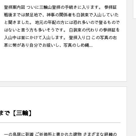
登拝案内図 ついに三輪山登拝の手続きに入ります。 参拝証
戦後までは禁足地で、神事の関係者も白装束で入山していた
と聞きました。 地元の年配の方には恐れ多いので登るもので
はないと言う方も多いそうです。 白装束の代わりの参拝証を
入山中は首にかけて入山します。 登拝入り口 この写真の右
革に幣があり自分でお祓いし、写真のしめ縄...
まで【三輪】
一の鳥居に到着 ご祈祷所と書かれた建物 さまざまな経緯の