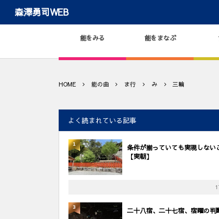
森澤勇司WEB
能をみる
能をまなぶ
HOME
能の曲
ま行
み
三輪
よく読まれている記事
1
条件が揃っていても実現しない
【実朝】
1
3
二十八宿、二十七宿、宿曜の判