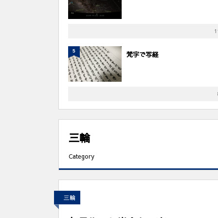
1
5
梵字で写経
三輪
Category
三輪