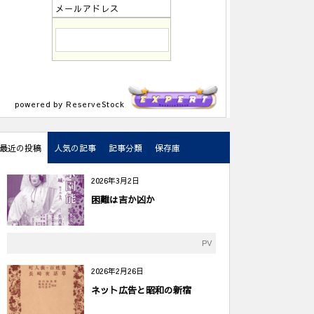
メールアドレス
powered by ReserveStock
最近の投稿
人気の記事
記事分類
保存庫
2026年3月2日
困難は吉か凶か
PV
2026年2月26日
ネット広告と昭和の新宿