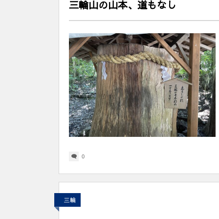
三輪山の山本、道もなし
0
三輪