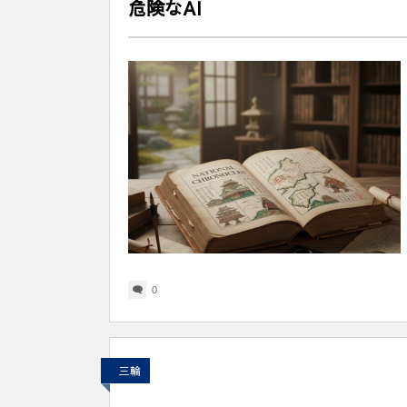
危険なAI
0
三輪