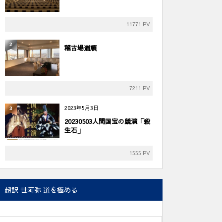
11771 PV
2
稽古場道順
7211 PV
2023年5月3日
3
20230503人間国宝の競演「殺
生石」
1555 PV
超訳 世阿弥 道を極める