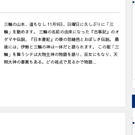
三輪の山本、道もなし 11月9日、日曜日に久しぶりに「三
輪」を勤めます。 三輪の名前の由来になった『古事記』のオ
ダマキ伝説、『日本書紀』の倭の笠縫邑とおぼしき伝説。 最
後には、伊勢と三輪の神は一体だと語られます。 この能「三
輪」を舞うシテは大物主神の物語を語り、巫女にもなり、天
照大神の要素もある。どの視点で見るかで物語...