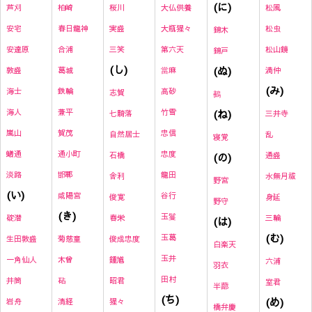
(に)
芦刈
柏崎
桜川
大仏供養
松風
安宅
春日龍神
実盛
大瓶猩々
松虫
錦木
安達原
合浦
三笑
第六天
松山鏡
錦戸
(し)
(ぬ)
敦盛
葛城
當麻
満仲
(み)
海士
鉄輪
高砂
志賀
鵺
海人
兼平
竹雪
(ね)
七騎落
三井寺
嵐山
賀茂
忠信
自然居士
乱
寝覚
蟻通
通小町
忠度
石橋
(の)
通盛
淡路
邯鄲
龍田
舎利
水無月祓
野宮
(い)
咸陽宮
谷行
俊寛
身延
野守
(き)
玉鬘
碇潜
春栄
三輪
(は)
(む)
玉葛
生田敦盛
菊慈童
俊成忠度
白楽天
玉井
一角仙人
木曾
鍾馗
六浦
羽衣
田村
井筒
砧
昭君
室君
半蔀
(ち)
(め)
岩舟
清経
猩々
橋弁慶