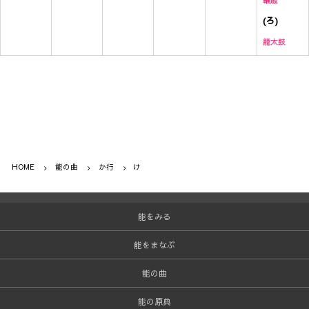
輪蔵
(ろ)
籠太鼓
HOME
能の曲
か行
け
能をみる
能をまなぶ
能の曲
能の原典