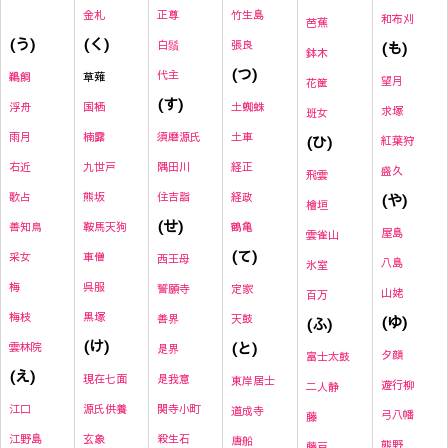
金札
正尊
竹生島
和布刈
芭蕉
(く)
(う)
白鬚
張良
(も)
鉢木
(つ)
代主
草薙
鵜飼
望月
花筐
(す)
国栖
土蜘蛛
浮舟
求塚
班女
楠露
須磨源氏
土車
雨月
(ひ)
紅葉狩
九世戸
隅田川
経正
右近
盛久
飛雲
熊坂
住吉詣
経政
(や)
歌占
檜垣
(せ)
鞍馬天狗
鶴亀
善知鳥
屋島
雲雀山
(て)
車僧
采女
西王母
八島
氷室
呉服
梅
誓願寺
定家
山姥
百万
黒塚
梅枝
善界
天鼓
(ゆ)
(ふ)
(け)
(と)
雲林院
是界
夕顔
富士太鼓
(え)
現在七面
是我意
東岸居士
遊行柳
二人静
源氏供養
関寺小町
江口
道成寺
弓八幡
藤
玄象
殺生石
江野島
唐船
熊野
藤戸