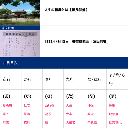
人生の転機とは【源氏供養】
源氏供養
1999月4月15日 梅若研能会「源氏供養」
曲目目次
ま/や/ら
あ行
か行
さ行
た行
な/は行
行
(あ)
(か)
(さ)
(た)
(な)
(ま)
藍染川
杜若
西行桜
大会
仲光
巻絹
葵上
景清
逆矛
大典
難波
枕慈童
阿漕
花月
鷺
大般若
奈良詣
枕慈童(カ