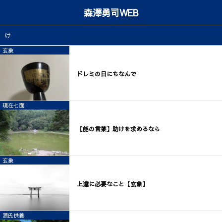
森澤勇司WEB
け
玄象
ドレミの日にちなんで
現在七面
【能の言葉】助けを求めるなら
玄象
上達に必要なこと【玄象】
源氏供養