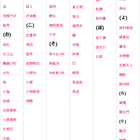
絃上
接待
箙
東方朔
湯谷
船橋
月宮殿
蝉丸
烏帽子折
東北
(よ)
船弁慶
(こ)
禅師曽我
絵馬
道明寺
(ほ)
夜討曽我
(お)
千手
恋重荷
融
楊貴妃
放下僧
(そ)
項羽
木賊
老松
養老
放生川
皇帝
知章
大江山
草子洗小町
吉野静
仏原
高野物狂
草紙洗
巴
鸚鵡小町
吉野天人
小鍛治
朝長
大社
卒都婆小町
頼政
小督
鳥追船
翁
弱法師
小袖曽我
鳥追
小塩
(ら)
胡蝶
姨捨
雷
電
大原御幸
羅生門
小原御幸
(り)
女郎花
龍虎
大蛇