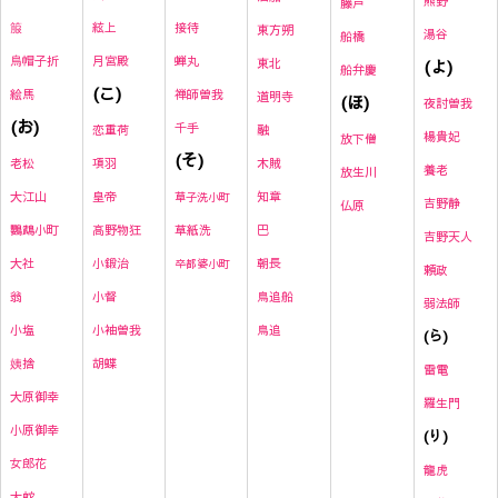
熊野
藤戸
絃上
接待
箙
東方朔
湯谷
船橋
月宮殿
蝉丸
烏帽子折
東北
(よ)
船弁慶
(こ)
禅師曽我
絵馬
道明寺
(ほ)
夜討曽我
(お)
千手
恋重荷
融
楊貴妃
放下僧
(そ)
項羽
木賊
老松
養老
放生川
皇帝
知章
大江山
草子洗小町
吉野静
仏原
高野物狂
草紙洗
巴
鸚鵡小町
吉野天人
小鍛治
朝長
大社
卒都婆小町
頼政
小督
鳥追船
翁
弱法師
小袖曽我
鳥追
小塩
(ら)
胡蝶
姨捨
雷
電
大原御幸
羅生門
小原御幸
(り)
女郎花
龍虎
大蛇