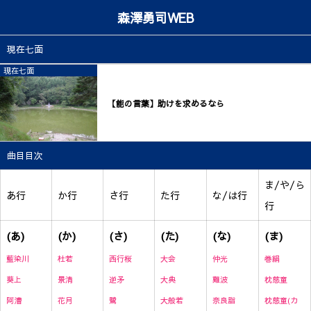
森澤勇司WEB
現在七面
現在七面
【能の言葉】助けを求めるなら
曲目目次
ま/や/ら
あ行
か行
さ行
た行
な/は行
行
(あ)
(か)
(さ)
(た)
(な)
(ま)
藍染川
杜若
西行桜
大会
仲光
巻絹
葵上
景清
逆矛
大典
難波
枕慈童
阿漕
花月
鷺
大般若
奈良詣
枕慈童(カ