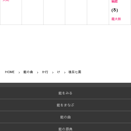
輪蔵
(ろ)
籠太鼓
HOME
能の曲
か行
け
現在七面
能をみる
能をまなぶ
能の曲
能の原典