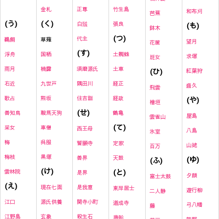
金札
正尊
竹生島
和布刈
芭蕉
(く)
(う)
白鬚
張良
(も)
鉢木
(つ)
代主
草薙
鵜飼
望月
花筐
(す)
国栖
土蜘蛛
浮舟
求塚
班女
楠露
須磨源氏
土車
雨月
(ひ)
紅葉狩
九世戸
隅田川
経正
右近
盛久
飛雲
熊坂
住吉詣
経政
(や)
歌占
檜垣
(せ)
鞍馬天狗
鶴亀
善知鳥
屋島
雲雀山
(て)
車僧
采女
西王母
八島
氷室
呉服
梅
誓願寺
定家
山姥
百万
黒塚
梅枝
善界
天鼓
(ゆ)
(ふ)
(け)
(と)
雲林院
是界
夕顔
富士太鼓
(え)
現在七面
是我意
東岸居士
遊行柳
二人静
源氏供養
関寺小町
江口
道成寺
弓八幡
藤
玄象
殺生石
江野島
唐船