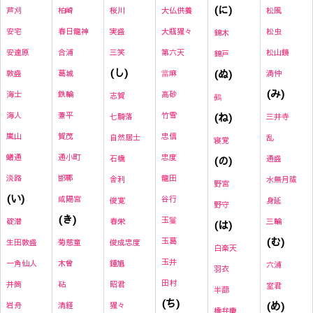
(に)
芦刈
柏崎
桜川
大仏供養
松風
安宅
春日龍神
実盛
大瓶猩々
松虫
錦木
安達原
合浦
三笑
第六天
松山鏡
錦戸
(し)
(ぬ)
敦盛
葛城
當麻
満仲
(み)
海士
鉄輪
高砂
志賀
鵺
海人
兼平
竹雪
(ね)
七騎落
三井寺
嵐山
賀茂
忠信
自然居士
乱
寝覚
蟻通
通小町
忠度
石橋
(の)
通盛
淡路
邯鄲
龍田
舎利
水無月祓
野宮
(い)
咸陽宮
谷行
俊寛
身延
野守
(き)
玉鬘
碇潜
春栄
三輪
(は)
(む)
玉葛
生田敦盛
菊慈童
俊成忠度
白楽天
玉井
一角仙人
木曾
鍾馗
六浦
羽衣
田村
井筒
砧
昭君
室君
半蔀
(ち)
(め)
岩舟
清経
猩々
橋弁慶