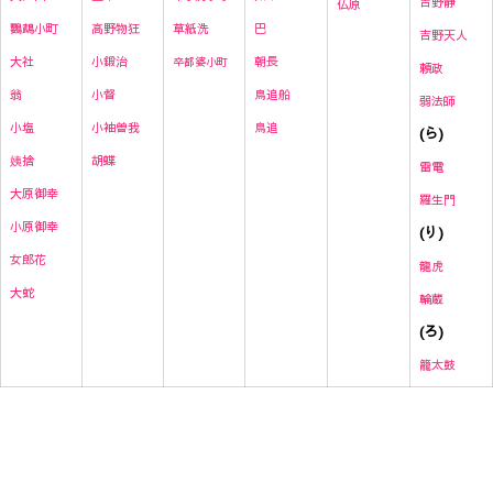
吉野静
仏原
高野物狂
草紙洗
巴
鸚鵡小町
吉野天人
小鍛治
朝長
大社
卒都婆小町
頼政
小督
鳥追船
翁
弱法師
小袖曽我
鳥追
小塩
(ら)
胡蝶
姨捨
雷
電
大原御幸
羅生門
小原御幸
(り)
女郎花
龍虎
大蛇
輪蔵
(ろ)
籠太鼓