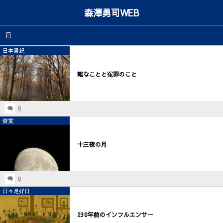
森澤勇司WEB
月
日本書紀
雑なことと冤罪のこと
0
俊寛
十三夜の月
0
日々是好日
230年前のインフルエンサー