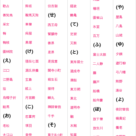
熊坂
住吉詣
経政
(や)
歌占
檜垣
(せ)
鞍馬天狗
鶴亀
善知鳥
屋島
雲雀山
(て)
車僧
采女
西王母
八島
氷室
呉服
梅
誓願寺
定家
山姥
百万
黒塚
梅枝
善界
天鼓
(ゆ)
(ふ)
(け)
(と)
雲林院
是界
夕顔
富士太鼓
(え)
現在七面
是我意
東岸居士
遊行柳
二人静
源氏供養
関寺小町
江口
道成寺
弓八幡
藤
玄象
殺生石
江野島
唐船
熊野
藤戸
絃上
接待
箙
東方朔
湯谷
船橋
月宮殿
蝉丸
烏帽子折
東北
(よ)
船弁慶
(こ)
禅師曽我
絵馬
道明寺
(ほ)
夜討曽我
(お)
千手
恋重荷
融
楊貴妃
放下僧
(そ)
項羽
木賊
老松
養老
放生川
皇帝
知章
大江山
草子洗小町