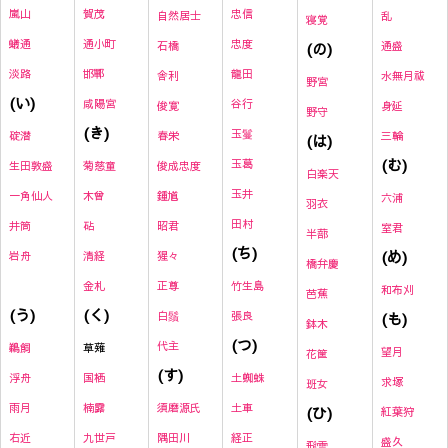
嵐山
賀茂
忠信
自然居士
乱
寝覚
蟻通
通小町
忠度
石橋
(の)
通盛
淡路
邯鄲
龍田
舎利
水無月祓
野宮
(い)
咸陽宮
谷行
俊寛
身延
野守
(き)
玉鬘
碇潜
春栄
三輪
(は)
(む)
玉葛
生田敦盛
菊慈童
俊成忠度
白楽天
玉井
一角仙人
木曾
鍾馗
六浦
羽衣
田村
井筒
砧
昭君
室君
半蔀
(ち)
(め)
岩舟
清経
猩々
橋弁慶
金札
正尊
竹生島
和布刈
芭蕉
(く)
(う)
白鬚
張良
(も)
鉢木
(つ)
代主
草薙
鵜飼
望月
花筐
(す)
国栖
土蜘蛛
浮舟
求塚
班女
楠露
須磨源氏
土車
雨月
(ひ)
紅葉狩
九世戸
隅田川
経正
右近
盛久
飛雲