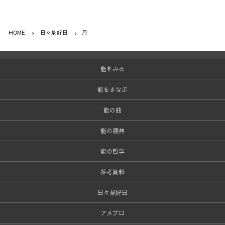
HOME
日々是好日
月
能をみる
能をまなぶ
能の曲
能の原典
能の哲学
参考資料
日々是好日
アメブロ