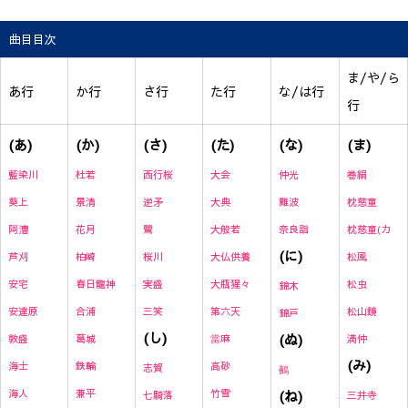
曲目目次
ま/や/ら
あ行
か行
さ行
た行
な/は行
行
(あ)
(か)
(さ)
(た)
(な)
(ま)
藍染川
杜若
西行桜
大会
仲光
巻絹
葵上
景清
逆矛
大典
難波
枕慈童
阿漕
花月
鷺
大般若
奈良詣
枕慈童(カ
(に)
芦刈
柏崎
桜川
大仏供養
松風
安宅
春日龍神
実盛
大瓶猩々
松虫
錦木
安達原
合浦
三笑
第六天
松山鏡
錦戸
(し)
(ぬ)
敦盛
葛城
當麻
満仲
(み)
海士
鉄輪
高砂
志賀
鵺
海人
兼平
竹雪
(ね)
七騎落
三井寺