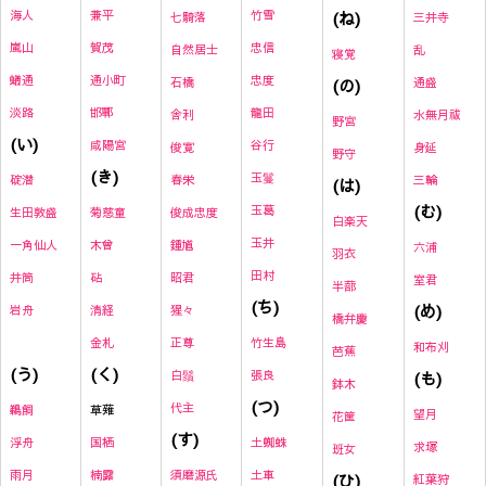
海人
兼平
竹雪
(ね)
七騎落
三井寺
嵐山
賀茂
忠信
自然居士
乱
寝覚
蟻通
通小町
忠度
石橋
(の)
通盛
淡路
邯鄲
龍田
舎利
水無月祓
野宮
(い)
咸陽宮
谷行
俊寛
身延
野守
(き)
玉鬘
碇潜
春栄
三輪
(は)
(む)
玉葛
生田敦盛
菊慈童
俊成忠度
白楽天
玉井
一角仙人
木曾
鍾馗
六浦
羽衣
田村
井筒
砧
昭君
室君
半蔀
(ち)
(め)
岩舟
清経
猩々
橋弁慶
金札
正尊
竹生島
和布刈
芭蕉
(く)
(う)
白鬚
張良
(も)
鉢木
(つ)
代主
草薙
鵜飼
望月
花筐
(す)
国栖
土蜘蛛
浮舟
求塚
班女
楠露
須磨源氏
土車
雨月
(ひ)
紅葉狩