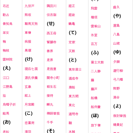
九世戸
隅田川
経正
右近
盛久
飛雲
熊坂
住吉詣
経政
(や)
歌占
檜垣
(せ)
鞍馬天狗
鶴亀
善知鳥
屋島
雲雀山
(て)
車僧
采女
西王母
八島
氷室
呉服
梅
誓願寺
定家
山姥
百万
黒塚
梅枝
善界
天鼓
(ゆ)
(ふ)
(け)
(と)
雲林院
是界
夕顔
富士太鼓
(え)
現在七面
是我意
東岸居士
遊行柳
二人静
源氏供養
関寺小町
江口
道成寺
弓八幡
藤
玄象
殺生石
江野島
唐船
熊野
藤戸
絃上
接待
箙
東方朔
湯谷
船橋
月宮殿
蝉丸
烏帽子折
東北
(よ)
船弁慶
(こ)
禅師曽我
絵馬
道明寺
(ほ)
夜討曽我
(お)
千手
恋重荷
融
楊貴妃
放下僧
(そ)
項羽
木賊
老松