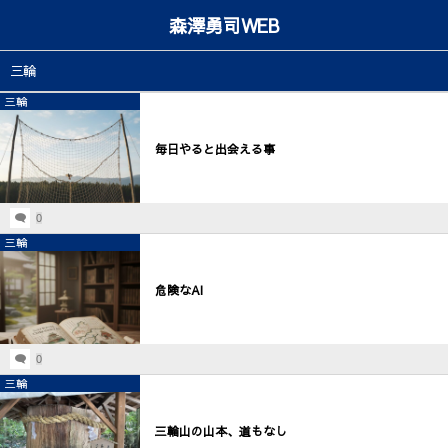
森澤勇司WEB
三輪
三輪
毎日やると出会える事
0
三輪
危険なAI
0
三輪
三輪山の山本、道もなし