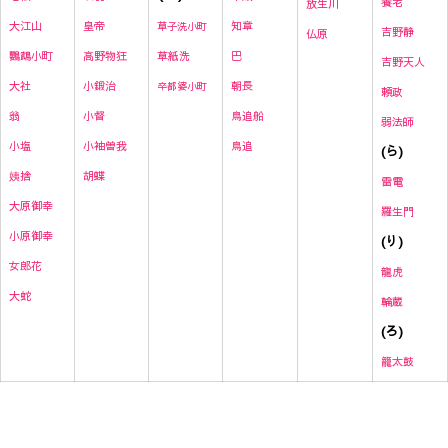
養老
放生川
皇帝
知章
大江山
草子洗小町
吉野静
仏原
高野物狂
草紙洗
巴
鸚鵡小町
吉野天人
小鍛治
朝長
大社
卒都婆小町
頼政
小督
鳥追船
翁
弱法師
小袖曽我
鳥追
小塩
(ら)
胡蝶
姨捨
雷
電
大原御幸
羅生門
小原御幸
(り)
女郎花
龍虎
大蛇
輪蔵
(ろ)
籠太鼓