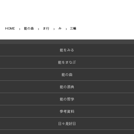
HOME
能の曲
ま行
み
三輪
能をみる
能をまなぶ
能の曲
能の原典
能の哲学
参考資料
日々是好日