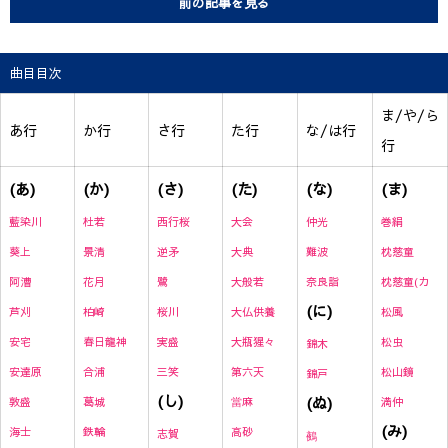
前の記事を見る
曲目目次
ま/や/ら
あ行
か行
さ行
た行
な/は行
行
(あ)
(か)
(さ)
(た)
(な)
(ま)
藍染川
杜若
西行桜
大会
仲光
巻絹
葵上
景清
逆矛
大典
難波
枕慈童
阿漕
花月
鷺
大般若
奈良詣
枕慈童(カ
(に)
芦刈
柏崎
桜川
大仏供養
松風
安宅
春日龍神
実盛
大瓶猩々
松虫
錦木
安達原
合浦
三笑
第六天
松山鏡
錦戸
(し)
(ぬ)
敦盛
葛城
當麻
満仲
(み)
海士
鉄輪
高砂
志賀
鵺