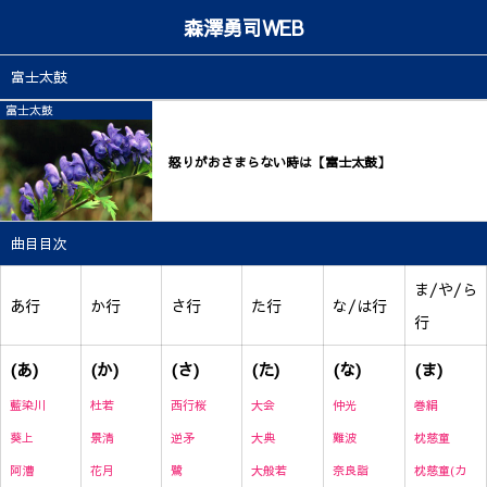
森澤勇司WEB
富士太鼓
富士太鼓
怒りがおさまらない時は【富士太鼓】
曲目目次
ま/や/ら
あ行
か行
さ行
た行
な/は行
行
(あ)
(か)
(さ)
(た)
(な)
(ま)
藍染川
杜若
西行桜
大会
仲光
巻絹
葵上
景清
逆矛
大典
難波
枕慈童
阿漕
花月
鷺
大般若
奈良詣
枕慈童(カ