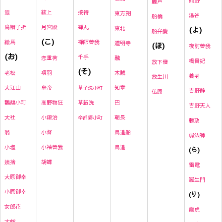
熊野
藤戸
絃上
接待
箙
東方朔
湯谷
船橋
月宮殿
蝉丸
烏帽子折
東北
(よ)
船弁慶
(こ)
禅師曽我
絵馬
道明寺
(ほ)
夜討曽我
(お)
千手
恋重荷
融
楊貴妃
放下僧
(そ)
項羽
木賊
老松
養老
放生川
皇帝
知章
大江山
草子洗小町
吉野静
仏原
高野物狂
草紙洗
巴
鸚鵡小町
吉野天人
小鍛治
朝長
大社
卒都婆小町
頼政
小督
鳥追船
翁
弱法師
小袖曽我
鳥追
小塩
(ら)
胡蝶
姨捨
雷
電
大原御幸
羅生門
小原御幸
(り)
女郎花
龍虎
大蛇