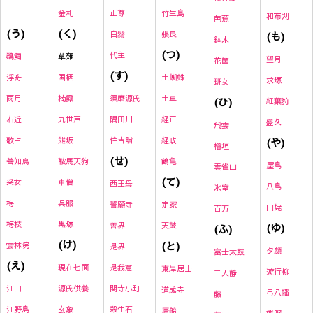
金札
正尊
竹生島
和布刈
芭蕉
(く)
(う)
白鬚
張良
(も)
鉢木
(つ)
代主
草薙
鵜飼
望月
花筐
(す)
国栖
土蜘蛛
浮舟
求塚
班女
楠露
須磨源氏
土車
雨月
(ひ)
紅葉狩
九世戸
隅田川
経正
右近
盛久
飛雲
熊坂
住吉詣
経政
(や)
歌占
檜垣
(せ)
鞍馬天狗
鶴亀
善知鳥
屋島
雲雀山
(て)
車僧
采女
西王母
八島
氷室
呉服
梅
誓願寺
定家
山姥
百万
黒塚
梅枝
善界
天鼓
(ゆ)
(ふ)
(け)
(と)
雲林院
是界
夕顔
富士太鼓
(え)
現在七面
是我意
東岸居士
遊行柳
二人静
源氏供養
関寺小町
江口
道成寺
弓八幡
藤
玄象
殺生石
江野島
唐船