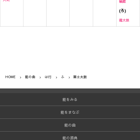
輪蔵
(ろ)
籠太鼓
HOME
能の曲
は行
ふ
富士太鼓
能をみる
能をまなぶ
能の曲
能の原典