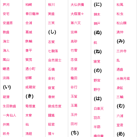
(に)
芦刈
柏崎
桜川
大仏供養
松風
安宅
春日龍神
実盛
大瓶猩々
松虫
錦木
安達原
合浦
三笑
第六天
松山鏡
錦戸
(し)
(ぬ)
敦盛
葛城
當麻
満仲
(み)
海士
鉄輪
高砂
志賀
鵺
海人
兼平
竹雪
(ね)
七騎落
三井寺
嵐山
賀茂
忠信
自然居士
乱
寝覚
蟻通
通小町
忠度
石橋
(の)
通盛
淡路
邯鄲
龍田
舎利
水無月祓
野宮
(い)
咸陽宮
谷行
俊寛
身延
野守
(き)
玉鬘
碇潜
春栄
三輪
(は)
(む)
玉葛
生田敦盛
菊慈童
俊成忠度
白楽天
玉井
一角仙人
木曾
鍾馗
六浦
羽衣
田村
井筒
砧
昭君
室君
半蔀
(ち)
(め)
岩舟
清経
猩々
橋弁慶