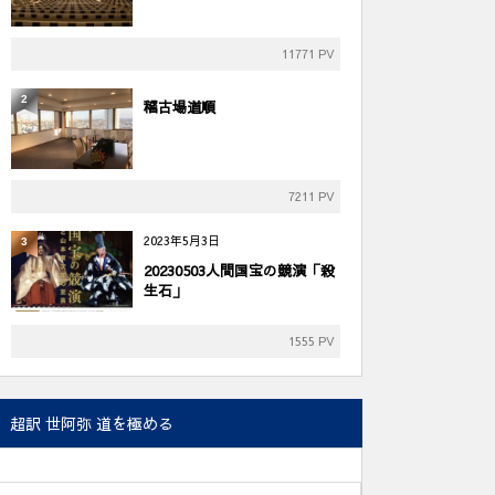
11771 PV
2
稽古場道順
7211 PV
2023年5月3日
3
20230503人間国宝の競演「殺
生石」
1555 PV
超訳 世阿弥 道を極める