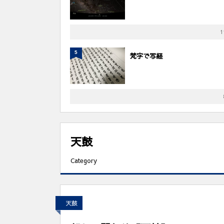
1
5
梵字で写経
天鼓
Category
天鼓