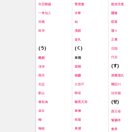
生田敦盛
菊慈童
俊成忠度
一角仙人
木曾
鍾馗
井筒
砧
昭君
岩舟
清経
猩々
金札
正尊
(く)
(う)
白鬚
代主
草薙
鵜飼
(す)
国栖
浮舟
楠露
須磨源氏
雨月
九世戸
隅田川
右近
熊坂
住吉詣
歌占
(せ)
鞍馬天狗
善知鳥
車僧
采女
西王母
呉服
梅
誓願寺
黒塚
梅枝
善界