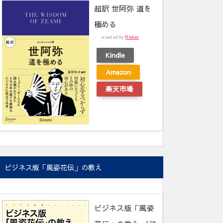
超訳 世阿弥 道を
極める
created by
Rinker
Kindle
Amazon
楽天市場
ビジネス版「風姿花伝」の教え
ビジネス版「風姿