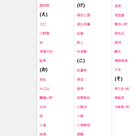
(け)
雲林院
是界
(え)
現在七面
是我意
源氏供養
関寺小町
江口
玄象
殺生石
江野島
絃上
接待
箙
月宮殿
蝉丸
烏帽子折
(こ)
禅師曽我
絵馬
(お)
千手
恋重荷
(そ)
項羽
老松
皇帝
大江山
草子洗小町
高野物狂
草紙洗
鸚鵡小町
小鍛治
大社
卒都婆小町
小督
翁
小袖曽我
小塩
胡蝶
姨捨