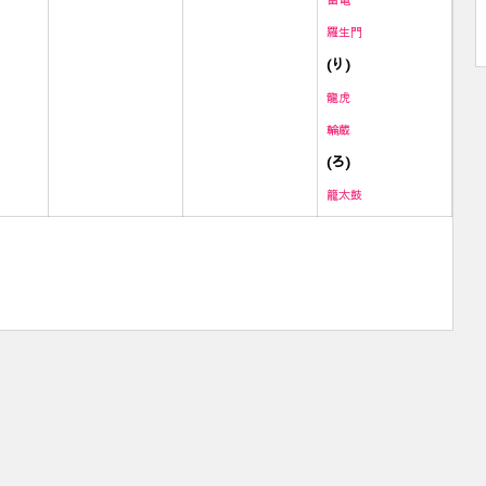
羅生門
(り)
龍虎
輪蔵
(ろ)
籠太鼓