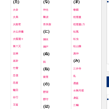
(た)
(な)
(ま)
大会
仲光
巻絹
大典
難波
枕慈童
大般若
奈良詣
枕慈童(カ
(に)
大仏供養
松風
大瓶猩々
松虫
錦木
第六天
松山鏡
錦戸
(ぬ)
當麻
満仲
(み)
高砂
鵺
竹雪
(ね)
三井寺
忠信
乱
寝覚
忠度
(の)
通盛
龍田
水無月祓
野宮
谷行
身延
野守
玉鬘
三輪
(は)