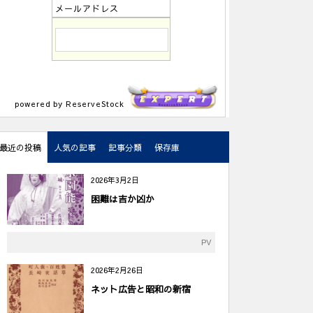
メールアドレス
powered by ReserveStock
最近の投稿
人気の記事
記事分類
保存庫
2026年3月2日
困難は吉か凶か
PV
2026年2月26日
ネット広告と昭和の新宿