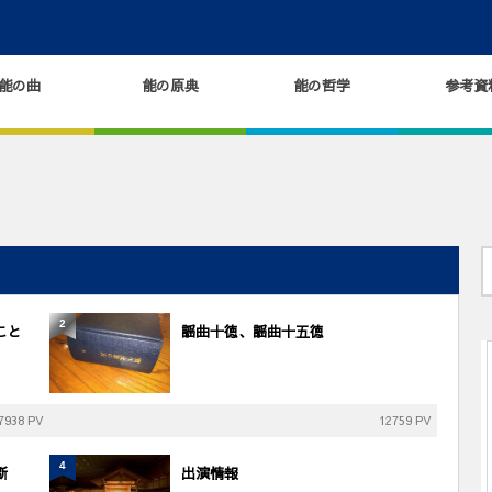
能の曲
能の原典
能の哲学
参考資
2
こと
謡曲十徳、謡曲十五徳
7938 PV
12759 PV
4
断
出演情報