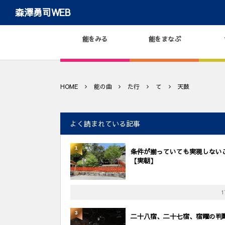
森澤勇司WEB
能をみる
能をまなぶ
HOME
能の曲
た行
て
天鼓
よく読まれている記事
1
条件が揃っていても実現しない
【実朝】
1
3
二十八宿、二十七宿、宿曜の判