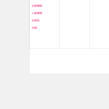
大原御幸
小原御幸
女郎花
大蛇