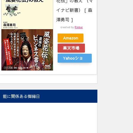
花伝」の教え （マ
イナビ新書） [ 森
澤勇司 ]
created by
Rinker
Amazon
楽天市場
Yahooショ
ッピング
能に関係ある御縁日