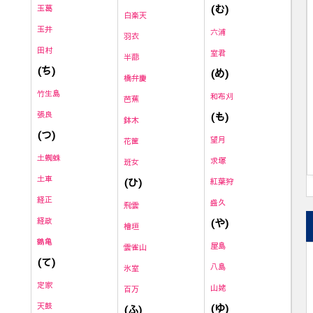
(む)
玉葛
白楽天
玉井
六浦
羽衣
田村
室君
半蔀
(ち)
(め)
橋弁慶
竹生島
和布刈
芭蕉
張良
(も)
鉢木
(つ)
望月
花筐
土蜘蛛
求塚
班女
土車
(ひ)
紅葉狩
経正
盛久
飛雲
経政
(や)
檜垣
鶴亀
屋島
雲雀山
(て)
八島
氷室
定家
山姥
百万
天鼓
(ゆ)
(ふ)