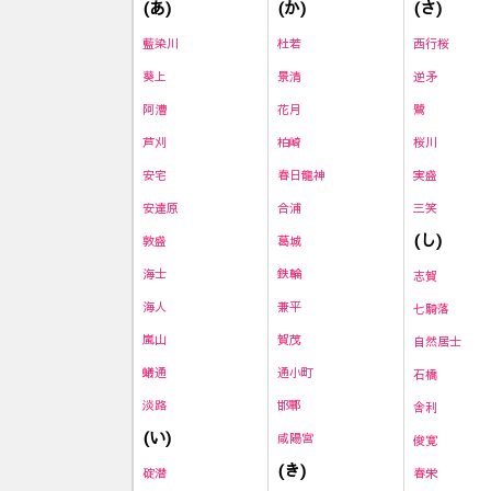
(あ)
(か)
(さ)
藍染川
杜若
西行桜
葵上
景清
逆矛
阿漕
花月
鷺
芦刈
柏崎
桜川
安宅
春日龍神
実盛
安達原
合浦
三笑
(し)
敦盛
葛城
海士
鉄輪
志賀
海人
兼平
七騎落
嵐山
賀茂
自然居士
蟻通
通小町
石橋
淡路
邯鄲
舎利
(い)
咸陽宮
俊寛
(き)
碇潜
春栄