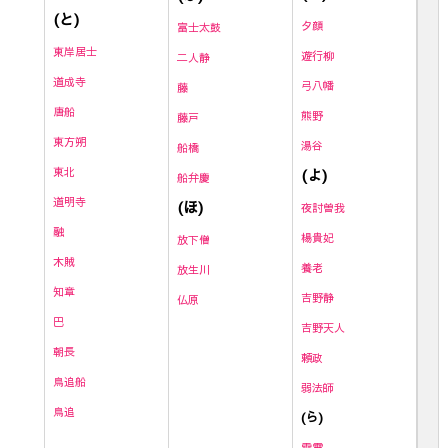
(と)
夕顔
富士太鼓
東岸居士
遊行柳
二人静
道成寺
弓八幡
藤
唐船
熊野
藤戸
東方朔
湯谷
船橋
東北
(よ)
船弁慶
道明寺
(ほ)
夜討曽我
融
楊貴妃
放下僧
木賊
養老
放生川
知章
吉野静
仏原
巴
吉野天人
朝長
頼政
鳥追船
弱法師
鳥追
(ら)
雷
電