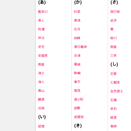
(あ)
(か)
(さ)
藍染川
杜若
西行桜
葵上
景清
逆矛
阿漕
花月
鷺
芦刈
柏崎
桜川
安宅
春日龍神
実盛
安達原
合浦
三笑
(し)
敦盛
葛城
海士
鉄輪
志賀
海人
兼平
七騎落
嵐山
賀茂
自然居士
蟻通
通小町
石橋
淡路
邯鄲
舎利
(い)
咸陽宮
俊寛
(き)
碇潜
春栄