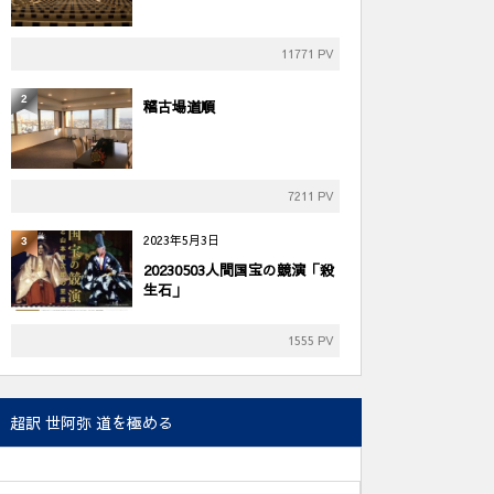
11771 PV
2
稽古場道順
7211 PV
2023年5月3日
3
20230503人間国宝の競演「殺
生石」
1555 PV
超訳 世阿弥 道を極める