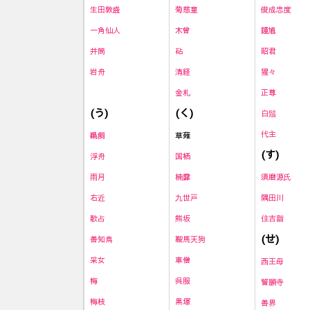
生田敦盛
菊慈童
俊成忠度
一角仙人
木曾
鍾馗
井筒
砧
昭君
岩舟
清経
猩々
金札
正尊
(く)
(う)
白鬚
代主
草薙
鵜飼
(す)
国栖
浮舟
楠露
須磨源氏
雨月
九世戸
隅田川
右近
熊坂
住吉詣
歌占
(せ)
鞍馬天狗
善知鳥
車僧
采女
西王母
呉服
梅
誓願寺
黒塚
梅枝
善界