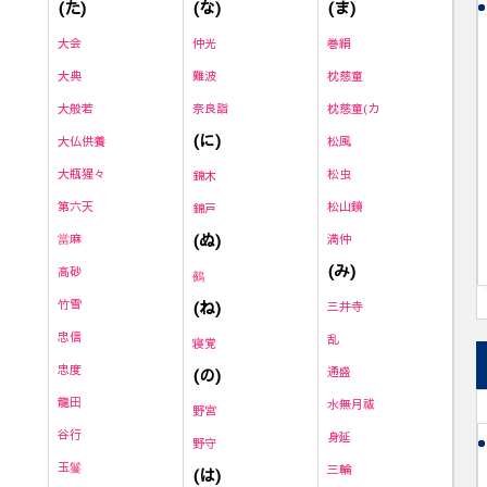
(た)
(な)
(ま)
大会
仲光
巻絹
大典
難波
枕慈童
大般若
奈良詣
枕慈童(カ
(に)
大仏供養
松風
大瓶猩々
松虫
錦木
第六天
松山鏡
錦戸
(ぬ)
當麻
満仲
(み)
高砂
鵺
竹雪
(ね)
三井寺
忠信
乱
寝覚
忠度
(の)
通盛
龍田
水無月祓
野宮
谷行
身延
野守
玉鬘
三輪
(は)