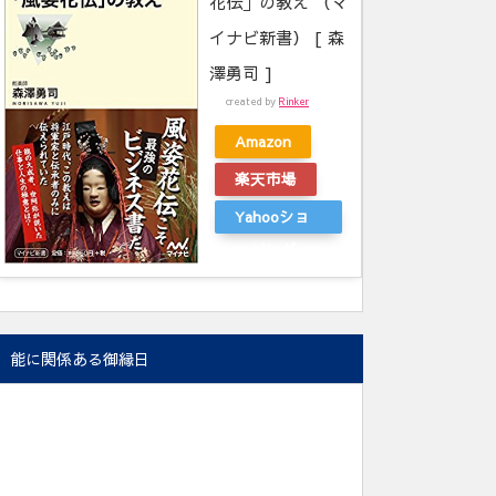
花伝」の教え （マ
イナビ新書） [ 森
澤勇司 ]
created by
Rinker
Amazon
楽天市場
Yahooショ
ッピング
能に関係ある御縁日