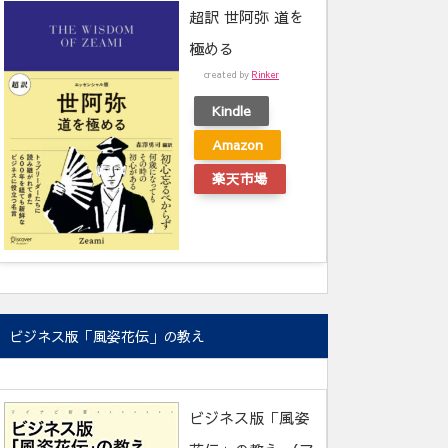
超訳 世阿弥 道を
極める
created by
Rinker
Kindle
Amazon
楽天市場
ビジネス版「風姿花伝」の教え
ビジネス版「風姿