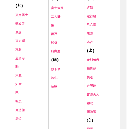
(と)
夕顔
富士太鼓
東岸居士
遊行柳
二人静
道成寺
弓八幡
藤
唐船
熊野
藤戸
東方朔
湯谷
船橋
東北
(よ)
船弁慶
道明寺
(ほ)
夜討曽我
融
楊貴妃
放下僧
木賊
養老
放生川
知章
吉野静
仏原
巴
吉野天人
朝長
頼政
鳥追船
弱法師
鳥追
(ら)
雷
電