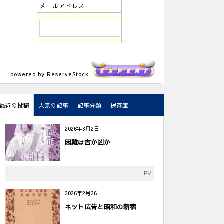
メールアドレス
powered by ReserveStock
最近の投稿
人気の記事
記事分類
保存庫
2026年3月2日
困難は吉か凶か
PV
2026年2月26日
ネット広告と昭和の新宿