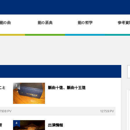
能の曲
能の原典
能の哲学
参考資
2
こと
謡曲十徳、謡曲十五徳
7938 PV
12759 PV
4
断
出演情報