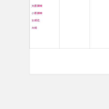
大原御幸
小原御幸
女郎花
大蛇