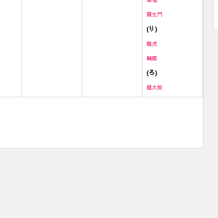
羅生門
(り)
龍虎
輪蔵
(ろ)
籠太鼓