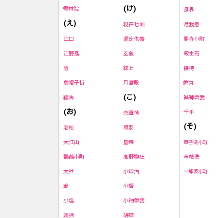
(け)
雲林院
是界
(え)
現在七面
是我意
源氏供養
関寺小町
江口
玄象
殺生石
江野島
絃上
接待
箙
月宮殿
蝉丸
烏帽子折
(こ)
禅師曽我
絵馬
(お)
千手
恋重荷
(そ)
項羽
老松
皇帝
大江山
草子洗小町
高野物狂
草紙洗
鸚鵡小町
小鍛治
大社
卒都婆小町
小督
翁
小袖曽我
小塩
胡蝶
姨捨