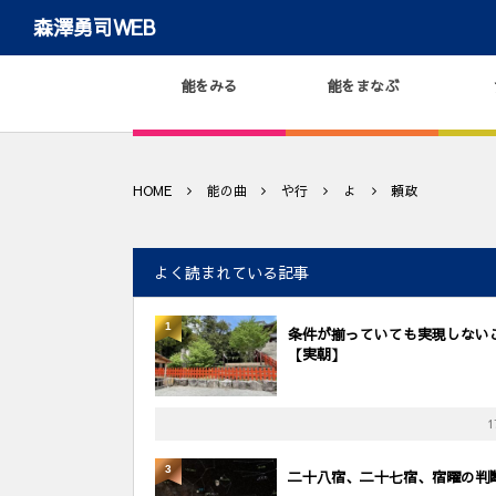
森澤勇司WEB
能をみる
能をまなぶ
HOME
能の曲
や行
よ
頼政
よく読まれている記事
1
条件が揃っていても実現しない
【実朝】
1
3
二十八宿、二十七宿、宿曜の判