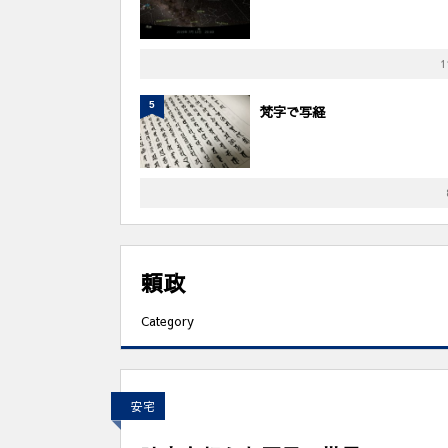
1
5
梵字で写経
頼政
Category
安宅