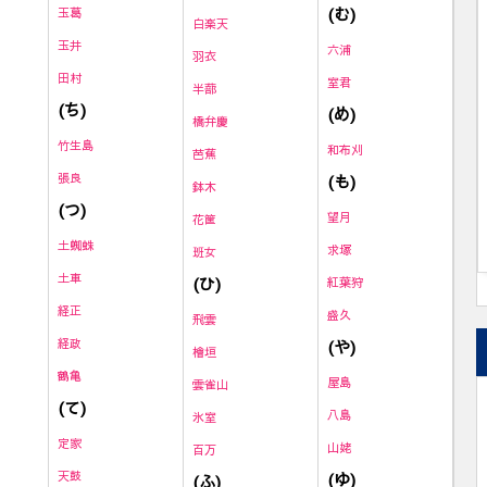
(む)
玉葛
白楽天
玉井
六浦
羽衣
田村
室君
半蔀
(ち)
(め)
橋弁慶
竹生島
和布刈
芭蕉
張良
(も)
鉢木
(つ)
望月
花筐
土蜘蛛
求塚
班女
土車
(ひ)
紅葉狩
経正
盛久
飛雲
経政
(や)
檜垣
鶴亀
屋島
雲雀山
(て)
八島
氷室
定家
山姥
百万
天鼓
(ゆ)
(ふ)