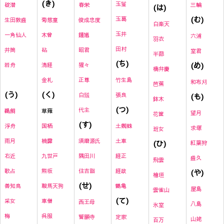
(き)
玉鬘
碇潜
春栄
三輪
(は)
(む)
玉葛
生田敦盛
菊慈童
俊成忠度
白楽天
玉井
一角仙人
木曾
鍾馗
六浦
羽衣
田村
井筒
砧
昭君
室君
半蔀
(ち)
(め)
岩舟
清経
猩々
橋弁慶
金札
正尊
竹生島
和布刈
芭蕉
(く)
(う)
白鬚
張良
(も)
鉢木
(つ)
代主
草薙
鵜飼
望月
花筐
(す)
国栖
土蜘蛛
浮舟
求塚
班女
楠露
須磨源氏
土車
雨月
(ひ)
紅葉狩
九世戸
隅田川
経正
右近
盛久
飛雲
熊坂
住吉詣
経政
(や)
歌占
檜垣
(せ)
鞍馬天狗
鶴亀
善知鳥
屋島
雲雀山
(て)
車僧
采女
西王母
八島
氷室
呉服
梅
誓願寺
定家
山姥
百万