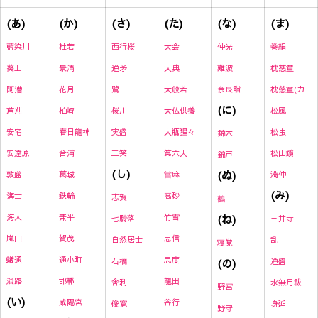
(あ)
(か)
(さ)
(た)
(な)
(ま)
藍染川
杜若
西行桜
大会
仲光
巻絹
葵上
景清
逆矛
大典
難波
枕慈童
阿漕
花月
鷺
大般若
奈良詣
枕慈童(カ
(に)
芦刈
柏崎
桜川
大仏供養
松風
安宅
春日龍神
実盛
大瓶猩々
松虫
錦木
安達原
合浦
三笑
第六天
松山鏡
錦戸
(し)
(ぬ)
敦盛
葛城
當麻
満仲
(み)
海士
鉄輪
高砂
志賀
鵺
海人
兼平
竹雪
(ね)
七騎落
三井寺
嵐山
賀茂
忠信
自然居士
乱
寝覚
蟻通
通小町
忠度
石橋
(の)
通盛
淡路
邯鄲
龍田
舎利
水無月祓
野宮
(い)
咸陽宮
谷行
俊寛
身延
野守