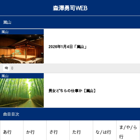
森澤勇司WEB
嵐山
嵐山
2026年1月4日「嵐山」
0
嵐山
男女どちらの仕事か【嵐山】
曲目目次
ま/や/ら
あ行
か行
さ行
た行
な/は行
行