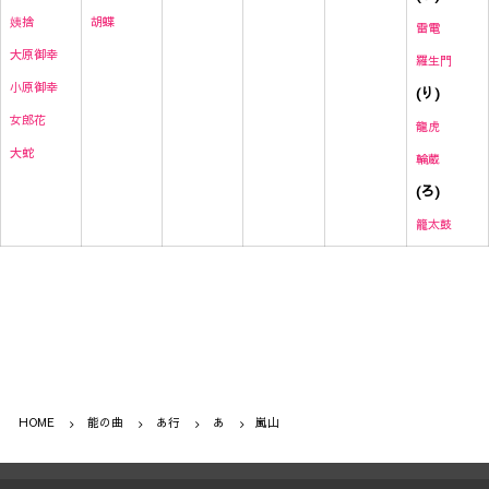
胡蝶
姨捨
雷
電
大原御幸
羅生門
小原御幸
(り)
女郎花
龍虎
大蛇
輪蔵
(ろ)
籠太鼓
HOME
能の曲
あ行
あ
嵐山