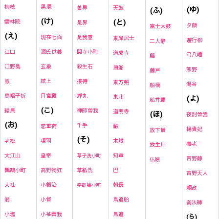
黒塚
梅枝
善界
天鼓
(ゆ)
(ふ)
(け)
(と)
雲林院
是界
夕顔
富士太鼓
(え)
現在七面
是我意
東岸居士
遊行柳
二人静
源氏供養
関寺小町
江口
道成寺
弓八幡
藤
玄象
殺生石
江野島
唐船
熊野
藤戸
絃上
接待
箙
東方朔
湯谷
船橋
月宮殿
蝉丸
烏帽子折
東北
(よ)
船弁慶
(こ)
禅師曽我
絵馬
道明寺
(ほ)
夜討曽我
(お)
千手
恋重荷
融
楊貴妃
放下僧
(そ)
項羽
木賊
老松
養老
放生川
皇帝
知章
大江山
草子洗小町
吉野静
仏原
高野物狂
草紙洗
巴
鸚鵡小町
吉野天人
小鍛治
朝長
大社
卒都婆小町
頼政
小督
鳥追船
翁
弱法師
小袖曽我
鳥追
小塩
(ら)