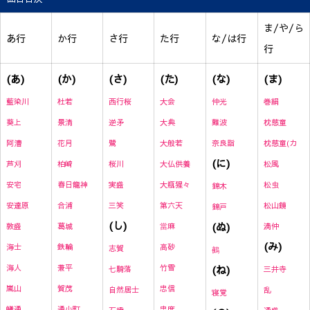
ま/や/ら
あ行
か行
さ行
た行
な/は行
行
(あ)
(か)
(さ)
(た)
(な)
(ま)
藍染川
杜若
西行桜
大会
仲光
巻絹
葵上
景清
逆矛
大典
難波
枕慈童
阿漕
花月
鷺
大般若
奈良詣
枕慈童(カ
(に)
芦刈
柏崎
桜川
大仏供養
松風
安宅
春日龍神
実盛
大瓶猩々
松虫
錦木
安達原
合浦
三笑
第六天
松山鏡
錦戸
(し)
(ぬ)
敦盛
葛城
當麻
満仲
(み)
海士
鉄輪
高砂
志賀
鵺
海人
兼平
竹雪
(ね)
七騎落
三井寺
嵐山
賀茂
忠信
自然居士
乱
寝覚
蟻通
通小町
忠度