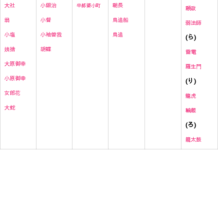
小鍛治
朝長
大社
卒都婆小町
頼政
小督
鳥追船
翁
弱法師
小袖曽我
鳥追
小塩
(ら)
胡蝶
姨捨
雷
電
大原御幸
羅生門
小原御幸
(り)
女郎花
龍虎
大蛇
輪蔵
(ろ)
籠太鼓