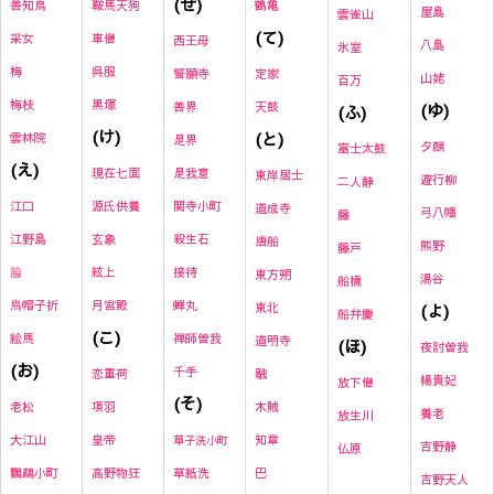
(せ)
鞍馬天狗
鶴亀
善知鳥
屋島
雲雀山
(て)
車僧
采女
西王母
八島
氷室
呉服
梅
誓願寺
定家
山姥
百万
黒塚
梅枝
善界
天鼓
(ゆ)
(ふ)
(け)
(と)
雲林院
是界
夕顔
富士太鼓
(え)
現在七面
是我意
東岸居士
遊行柳
二人静
源氏供養
関寺小町
江口
道成寺
弓八幡
藤
玄象
殺生石
江野島
唐船
熊野
藤戸
絃上
接待
箙
東方朔
湯谷
船橋
月宮殿
蝉丸
烏帽子折
東北
(よ)
船弁慶
(こ)
禅師曽我
絵馬
道明寺
(ほ)
夜討曽我
(お)
千手
恋重荷
融
楊貴妃
放下僧
(そ)
項羽
木賊
老松
養老
放生川
皇帝
知章
大江山
草子洗小町
吉野静
仏原
高野物狂
草紙洗
巴
鸚鵡小町
吉野天人