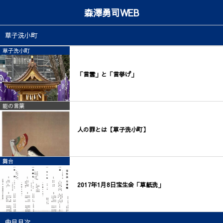
森澤勇司WEB
草子洗小町
草子洗小町
「言霊」と「言挙げ」
能の言葉
人の罪とは【草子洗小町】
舞台
2017年1月8日宝生会「草紙洗」
曲目目次