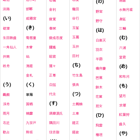
石橋
(の)
通盛
淡路
邯鄲
龍田
舎利
水無月祓
野宮
(い)
咸陽宮
谷行
俊寛
身延
野守
(き)
玉鬘
碇潜
春栄
三輪
(は)
(む)
玉葛
生田敦盛
菊慈童
俊成忠度
白楽天
玉井
一角仙人
木曾
鍾馗
六浦
羽衣
田村
井筒
砧
昭君
室君
半蔀
(ち)
(め)
岩舟
清経
猩々
橋弁慶
金札
正尊
竹生島
和布刈
芭蕉
(く)
(う)
白鬚
張良
(も)
鉢木
(つ)
代主
草薙
鵜飼
望月
花筐
(す)
国栖
土蜘蛛
浮舟
求塚
班女
楠露
須磨源氏
土車
雨月
(ひ)
紅葉狩
九世戸
隅田川
経正
右近
盛久
飛雲
熊坂
住吉詣
経政
(や)
歌占
檜垣