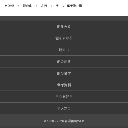
HOME
能の曲
さ行
そ
草子洗小町
能をみる
能をまなぶ
能の曲
能の原典
能の哲学
参考資料
日々是好日
アメブロ
©
1998 - 2026
森澤勇司WEB
.