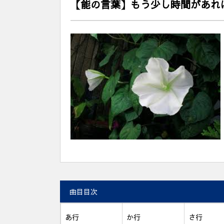
【能の言葉】もう少し時間があれ
曲目目次
あ行
か行
さ行