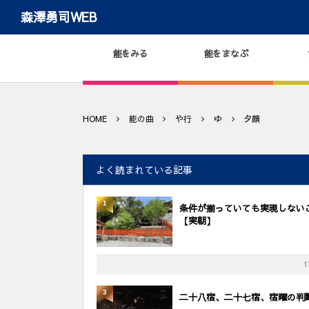
森澤勇司WEB
能をみる
能をまなぶ
HOME
能の曲
や行
ゆ
夕顔
よく読まれている記事
1
条件が揃っていても実現しない
【実朝】
1
3
二十八宿、二十七宿、宿曜の判