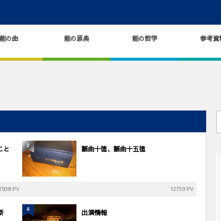
能の曲
能の原典
能の哲学
参考資
2
こと
謡曲十徳、謡曲十五徳
7938 PV
12759 PV
4
断
出演情報