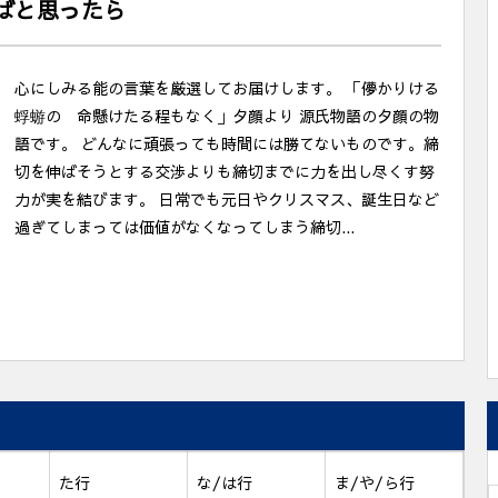
ばと思ったら
心にしみる能の言葉を厳選してお届けします。 「儚かりける
蜉蝣の 命懸けたる程もなく」夕顔より 源氏物語の夕顔の物
語です。 どんなに頑張っても時間には勝てないものです。締
切を伸ばそうとする交渉よりも締切までに力を出し尽くす努
力が実を結びます。 日常でも元日やクリスマス、誕生日など
過ぎてしまっては価値がなくなってしまう締切...
た行
な/は行
ま/や/ら行