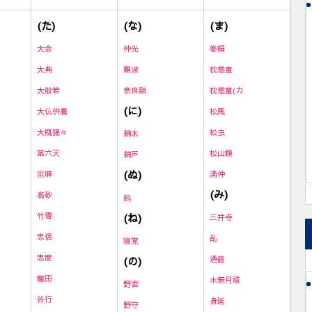
(た)
(な)
(ま)
大会
仲光
巻絹
大典
難波
枕慈童
大般若
奈良詣
枕慈童(カ
(に)
大仏供養
松風
大瓶猩々
松虫
錦木
第六天
松山鏡
錦戸
(ぬ)
當麻
満仲
(み)
高砂
鵺
竹雪
(ね)
三井寺
忠信
乱
寝覚
忠度
(の)
通盛
龍田
水無月祓
野宮
谷行
身延
野守