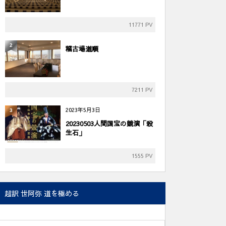
11771 PV
2
稽古場道順
7211 PV
2023年5月3日
3
20230503人間国宝の競演「殺
生石」
1555 PV
超訳 世阿弥 道を極める