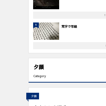
1
5
梵字で写経
夕顔
Category
夕顔