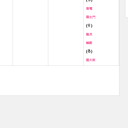
雷
電
羅生門
(り)
龍虎
輪蔵
(ろ)
籠太鼓