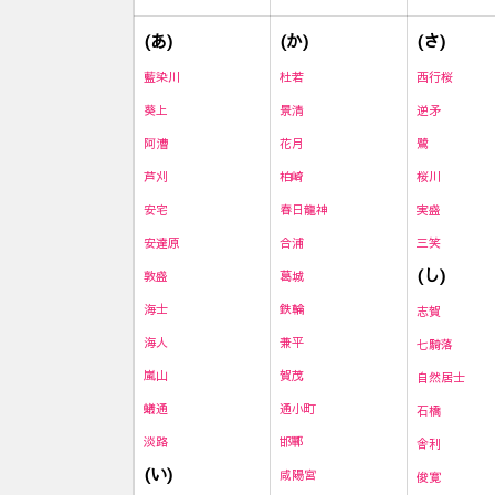
(あ)
(か)
(さ)
藍染川
杜若
西行桜
葵上
景清
逆矛
阿漕
花月
鷺
芦刈
柏崎
桜川
安宅
春日龍神
実盛
安達原
合浦
三笑
(し)
敦盛
葛城
海士
鉄輪
志賀
海人
兼平
七騎落
嵐山
賀茂
自然居士
蟻通
通小町
石橋
淡路
邯鄲
舎利
(い)
咸陽宮
俊寛