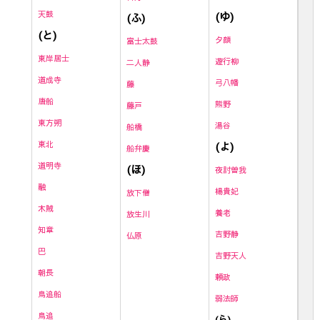
天鼓
(ゆ)
(ふ)
(と)
夕顔
富士太鼓
東岸居士
遊行柳
二人静
道成寺
弓八幡
藤
唐船
熊野
藤戸
東方朔
湯谷
船橋
東北
(よ)
船弁慶
道明寺
(ほ)
夜討曽我
融
楊貴妃
放下僧
木賊
養老
放生川
知章
吉野静
仏原
巴
吉野天人
朝長
頼政
鳥追船
弱法師
鳥追
(ら)