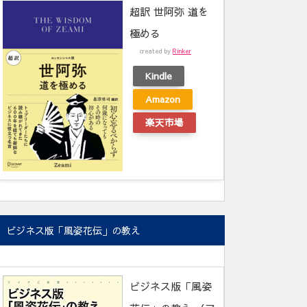
超訳 世阿弥 道を
極める
created by
Rinker
Kindle
Amazon
楽天市場
ビジネス版「風姿花伝」の教え
ビジネス版「風姿