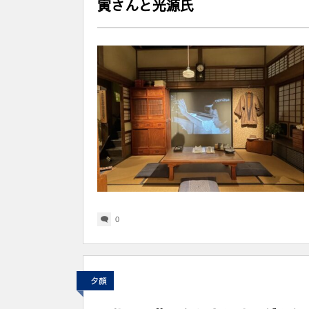
寅さんと光源氏
0
夕顔