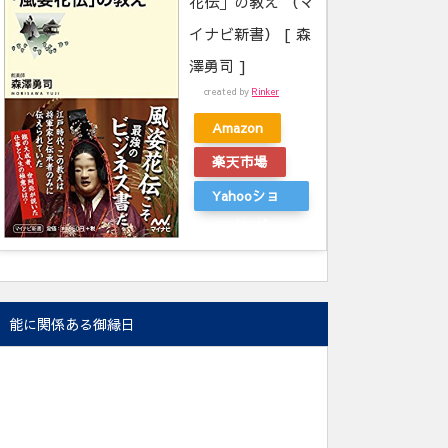
花伝」の教え （マ
イナビ新書） [ 森
澤勇司 ]
created by
Rinker
Amazon
楽天市場
Yahooショ
ッピング
能に関係ある御縁日