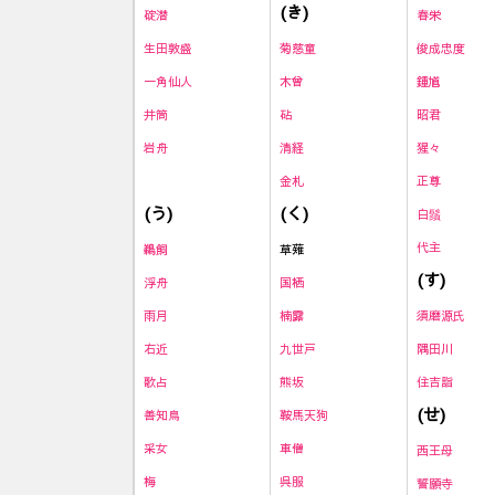
(き)
碇潜
春栄
生田敦盛
菊慈童
俊成忠度
一角仙人
木曾
鍾馗
井筒
砧
昭君
岩舟
清経
猩々
金札
正尊
(く)
(う)
白鬚
代主
草薙
鵜飼
(す)
国栖
浮舟
楠露
須磨源氏
雨月
九世戸
隅田川
右近
熊坂
住吉詣
歌占
(せ)
鞍馬天狗
善知鳥
車僧
采女
西王母
呉服
梅
誓願寺