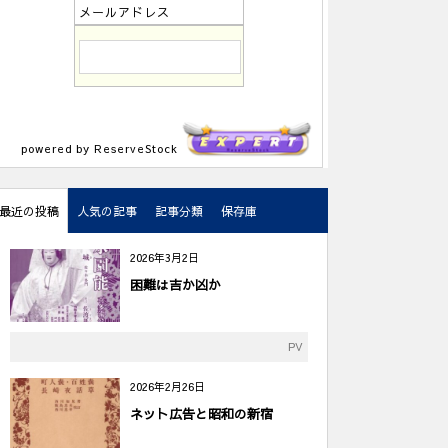
メールアドレス
powered by ReserveStock
最近の投稿
人気の記事
記事分類
保存庫
2026年3月2日
困難は吉か凶か
PV
2026年2月26日
ネット広告と昭和の新宿