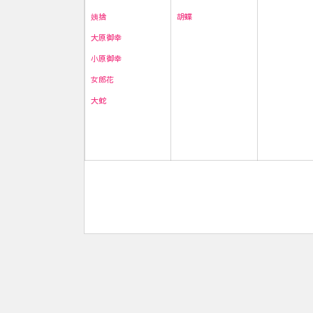
胡蝶
姨捨
大原御幸
小原御幸
女郎花
大蛇