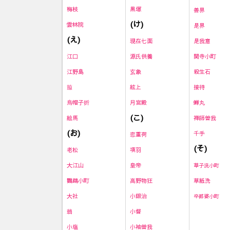
黒塚
梅枝
善界
(け)
雲林院
是界
(え)
現在七面
是我意
源氏供養
関寺小町
江口
玄象
殺生石
江野島
絃上
接待
箙
月宮殿
蝉丸
烏帽子折
(こ)
禅師曽我
絵馬
(お)
千手
恋重荷
(そ)
項羽
老松
皇帝
大江山
草子洗小町
高野物狂
草紙洗
鸚鵡小町
小鍛治
大社
卒都婆小町
小督
翁
小袖曽我
小塩