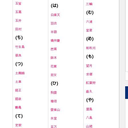
玉鬘
三輪
(は)
(む)
玉葛
白楽天
玉井
六浦
羽衣
田村
室君
半蔀
(ち)
(め)
橋弁慶
竹生島
和布刈
芭蕉
張良
(も)
鉢木
(つ)
望月
花筐
土蜘蛛
求塚
班女
土車
(ひ)
紅葉狩
経正
盛久
飛雲
経政
(や)
檜垣
鶴亀
屋島
雲雀山
(て)
八島
氷室
定家
山姥
百万