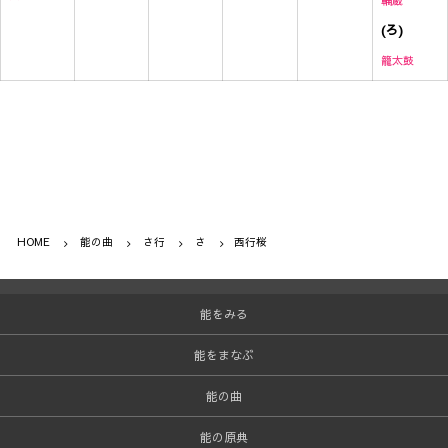
輪蔵
(ろ)
籠太鼓
HOME
能の曲
さ行
さ
西行桜
能をみる
能をまなぶ
能の曲
能の原典