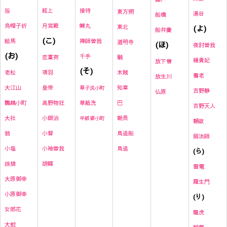
絃上
接待
箙
東方朔
湯谷
船橋
月宮殿
蝉丸
烏帽子折
東北
(よ)
船弁慶
(こ)
禅師曽我
絵馬
道明寺
(ほ)
夜討曽我
(お)
千手
恋重荷
融
楊貴妃
放下僧
(そ)
項羽
木賊
老松
養老
放生川
皇帝
知章
大江山
草子洗小町
吉野静
仏原
高野物狂
草紙洗
巴
鸚鵡小町
吉野天人
小鍛治
朝長
大社
卒都婆小町
頼政
小督
鳥追船
翁
弱法師
小袖曽我
鳥追
小塩
(ら)
胡蝶
姨捨
雷
電
大原御幸
羅生門
小原御幸
(り)
女郎花
龍虎
大蛇