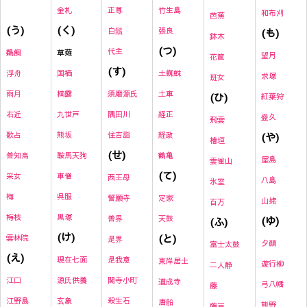
金札
正尊
竹生島
和布刈
芭蕉
(く)
(う)
白鬚
張良
(も)
鉢木
(つ)
代主
草薙
鵜飼
望月
花筐
(す)
国栖
土蜘蛛
浮舟
求塚
班女
楠露
須磨源氏
土車
雨月
(ひ)
紅葉狩
九世戸
隅田川
経正
右近
盛久
飛雲
熊坂
住吉詣
経政
(や)
歌占
檜垣
(せ)
鞍馬天狗
鶴亀
善知鳥
屋島
雲雀山
(て)
車僧
采女
西王母
八島
氷室
呉服
梅
誓願寺
定家
山姥
百万
黒塚
梅枝
善界
天鼓
(ゆ)
(ふ)
(け)
(と)
雲林院
是界
夕顔
富士太鼓
(え)
現在七面
是我意
東岸居士
遊行柳
二人静
源氏供養
関寺小町
江口
道成寺
弓八幡
藤
玄象
殺生石
江野島
唐船
熊野
藤戸