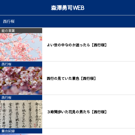
森澤勇司WEB
西行桜
能の言葉
よい世の中なのか迷ったら【西行桜】
西行桜
西行の見ていた景色【西行桜】
西行桜
３時間歩いた花見の男たち【西行桜】
舞台記録