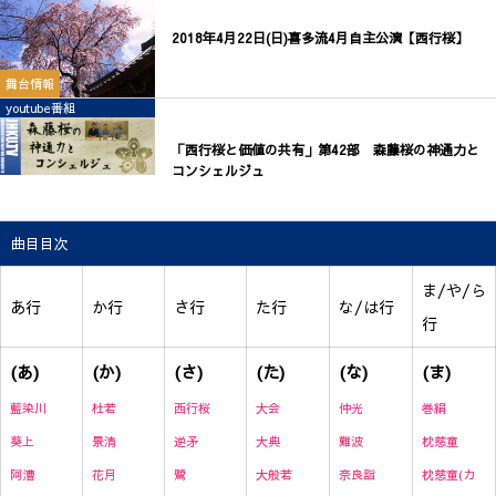
2018年4月22日(日)喜多流4月自主公演【西行桜】
舞台情報
youtube番組
「西行桜と価値の共有」第42部 森藤桜の神通力と
コンシェルジュ
曲目目次
ま/や/ら
あ行
か行
さ行
た行
な/は行
行
(あ)
(か)
(さ)
(た)
(な)
(ま)
藍染川
杜若
西行桜
大会
仲光
巻絹
葵上
景清
逆矛
大典
難波
枕慈童
阿漕
花月
鷺
大般若
奈良詣
枕慈童(カ