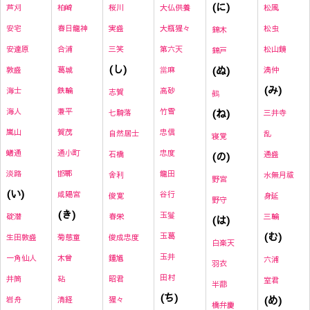
(に)
芦刈
柏崎
桜川
大仏供養
松風
安宅
春日龍神
実盛
大瓶猩々
松虫
錦木
安達原
合浦
三笑
第六天
松山鏡
錦戸
(し)
(ぬ)
敦盛
葛城
當麻
満仲
(み)
海士
鉄輪
高砂
志賀
鵺
海人
兼平
竹雪
(ね)
七騎落
三井寺
嵐山
賀茂
忠信
自然居士
乱
寝覚
蟻通
通小町
忠度
石橋
(の)
通盛
淡路
邯鄲
龍田
舎利
水無月祓
野宮
(い)
咸陽宮
谷行
俊寛
身延
野守
(き)
玉鬘
碇潜
春栄
三輪
(は)
(む)
玉葛
生田敦盛
菊慈童
俊成忠度
白楽天
玉井
一角仙人
木曾
鍾馗
六浦
羽衣
田村
井筒
砧
昭君
室君
半蔀
(ち)
(め)
岩舟
清経
猩々
橋弁慶