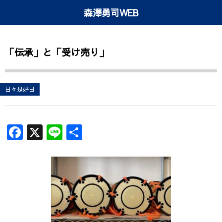
森澤勇司WEB
「伝承」と「受け売り」
日々是好日
F
X
Li
共
a
n
有
c
e
e
b
o