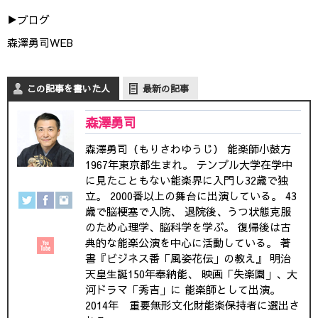
▶︎ブログ
森澤勇司WEB
この記事を書いた人
最新の記事
森澤勇司
森澤勇司（もりさわゆうじ） 能楽師小鼓方
1967年東京都生まれ。 テンプル大学在学中
に見たこともない能楽界に入門し32歳で独
立。 2000番以上の舞台に出演している。 43
歳で脳梗塞で入院、 退院後、うつ状態克服
のため心理学、脳科学を学ぶ。 復帰後は古
典的な能楽公演を中心に活動している。 著
書『ビジネス番「風姿花伝」の教え』 明治
天皇生誕150年奉納能、 映画「失楽園」、大
河ドラマ「秀吉」に 能楽師として出演。
2014年 重要無形文化財能楽保持者に選出さ