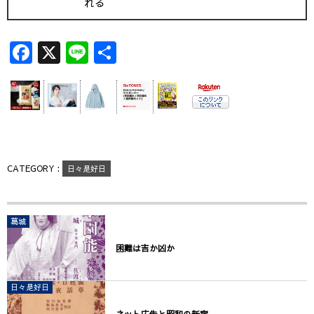
れる
F
X
Li
共
a
n
有
c
e
e
b
o
CATEGORY :
日々是好日
o
k
葛城
困難は吉か凶か
日々是好日