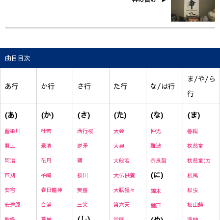
曲目目次
ま/や/ら
あ行
か行
さ行
た行
な/は行
行
(あ)
(か)
(さ)
(た)
(な)
(ま)
藍染川
杜若
西行桜
大会
仲光
巻絹
葵上
景清
逆矛
大典
難波
枕慈童
阿漕
花月
鷺
大般若
奈良詣
枕慈童(カ
(に)
芦刈
柏崎
桜川
大仏供養
松風
安宅
春日龍神
実盛
大瓶猩々
松虫
錦木
安達原
合浦
三笑
第六天
松山鏡
錦戸
(し)
(ぬ)
敦盛
葛城
當麻
満仲