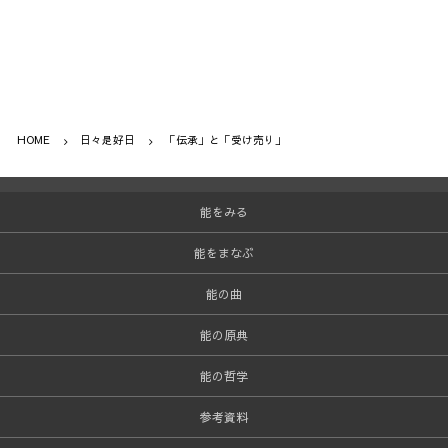
HOME
日々是好日
「伝承」と「受け売り」
能をみる
能をまなぶ
能の曲
能の原典
能の哲学
参考資料