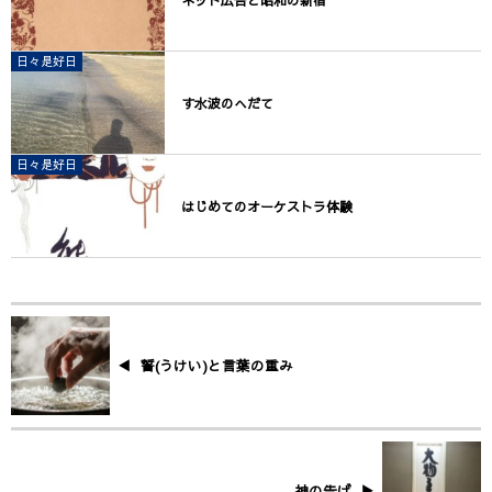
ネット広告と昭和の新宿
日々是好日
す水波のへだて
日々是好日
はじめてのオーケストラ体験
誓(うけい)と言葉の重み
神の告げ