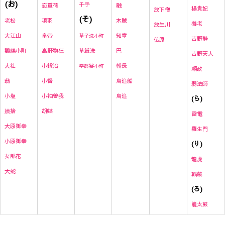
(お)
千手
恋重荷
融
楊貴妃
放下僧
(そ)
項羽
木賊
老松
養老
放生川
皇帝
知章
大江山
草子洗小町
吉野静
仏原
高野物狂
草紙洗
巴
鸚鵡小町
吉野天人
小鍛治
朝長
大社
卒都婆小町
頼政
小督
鳥追船
翁
弱法師
小袖曽我
鳥追
小塩
(ら)
胡蝶
姨捨
雷
電
大原御幸
羅生門
小原御幸
(り)
女郎花
龍虎
大蛇
輪蔵
(ろ)
籠太鼓