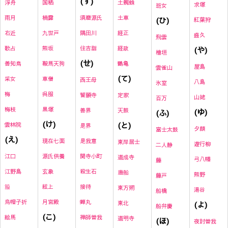
(す)
国栖
土蜘蛛
浮舟
求塚
班女
楠露
須磨源氏
土車
雨月
(ひ)
紅葉狩
九世戸
隅田川
経正
右近
盛久
飛雲
熊坂
住吉詣
経政
(や)
歌占
檜垣
(せ)
鞍馬天狗
鶴亀
善知鳥
屋島
雲雀山
(て)
車僧
采女
西王母
八島
氷室
呉服
梅
誓願寺
定家
山姥
百万
黒塚
梅枝
善界
天鼓
(ゆ)
(ふ)
(け)
(と)
雲林院
是界
夕顔
富士太鼓
(え)
現在七面
是我意
東岸居士
遊行柳
二人静
源氏供養
関寺小町
江口
道成寺
弓八幡
藤
玄象
殺生石
江野島
唐船
熊野
藤戸
絃上
接待
箙
東方朔
湯谷
船橋
月宮殿
蝉丸
烏帽子折
東北
(よ)
船弁慶
(こ)
禅師曽我
絵馬
道明寺
(ほ)
夜討曽我