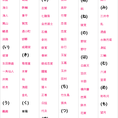
(み)
海士
鉄輪
高砂
志賀
鵺
海人
兼平
竹雪
(ね)
七騎落
三井寺
嵐山
賀茂
忠信
自然居士
乱
寝覚
蟻通
通小町
忠度
石橋
(の)
通盛
淡路
邯鄲
龍田
舎利
水無月祓
野宮
(い)
咸陽宮
谷行
俊寛
身延
野守
(き)
玉鬘
碇潜
春栄
三輪
(は)
(む)
玉葛
生田敦盛
菊慈童
俊成忠度
白楽天
玉井
一角仙人
木曾
鍾馗
六浦
羽衣
田村
井筒
砧
昭君
室君
半蔀
(ち)
(め)
岩舟
清経
猩々
橋弁慶
金札
正尊
竹生島
和布刈
芭蕉
(く)
(う)
白鬚
張良
(も)
鉢木
(つ)
代主
草薙
鵜飼
望月
花筐